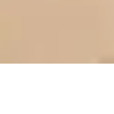
Übersicht
Studienaufbau
Informationen
Erfahrungsberichte
Beratung
Master
Master of Business Administration
Personalmanagement
MBA - Personal­management