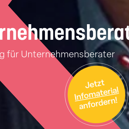
ernehmensbera
 für Unternehmensberater
Jetzt
Infomaterial
anfordern!