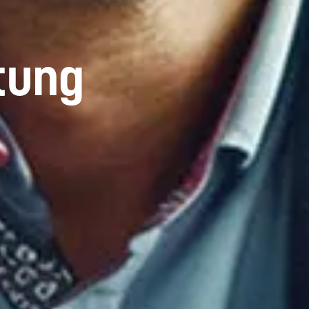
tung
Jetzt
Infomaterial
anfordern