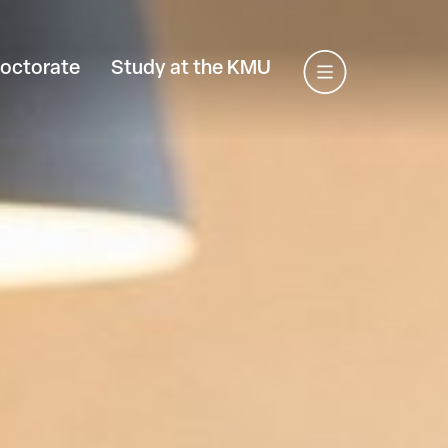
octorate
Study at the KMU