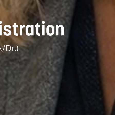
istration
/Dr.)
Request
information
material