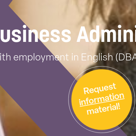
Business Admin
ith employment in English (DBA
Request
information
material!