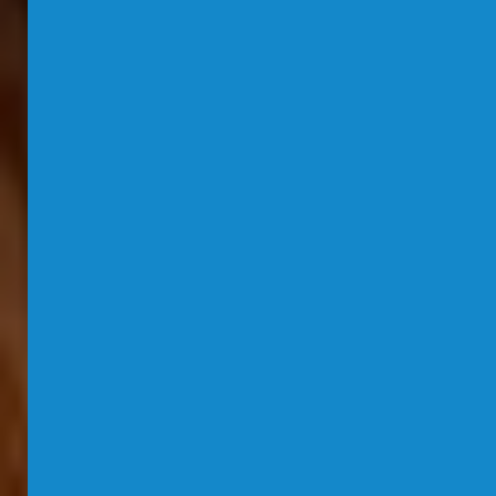
Login
Direktanmeldung
01
Bachelor
02
Master
Zurück
03
Doktorat