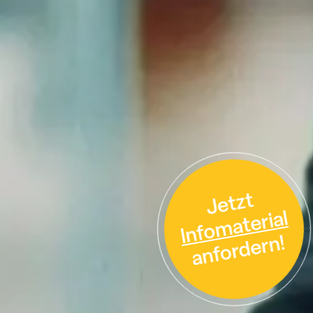
Jetzt
Infomaterial
anfordern!