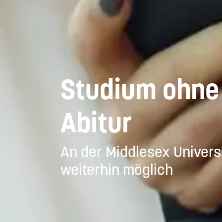
⟶
Studium ohne
Abitur
An der Middlesex Univers
weiterhin möglich