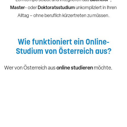
Master
- oder
Doktoratsstudium
unkompliziert in Ihren
Alltag – ohne beruflich kürzertreten zu müssen.
Wie funktioniert ein Online-
Studium von Österreich aus?
Wer von Österreich aus
online studieren
möchte,
erwartet höchste Qualität und volle Flexibilität. Der
Studienablauf an der Middlesex University/KMU
Akademie ist vollständig digital und auf die Bedürfnisse
berufstätiger Erwachsener zugeschnitten.
100 % Online-Campus:
Sie haben rund um die Uhr Zugriff