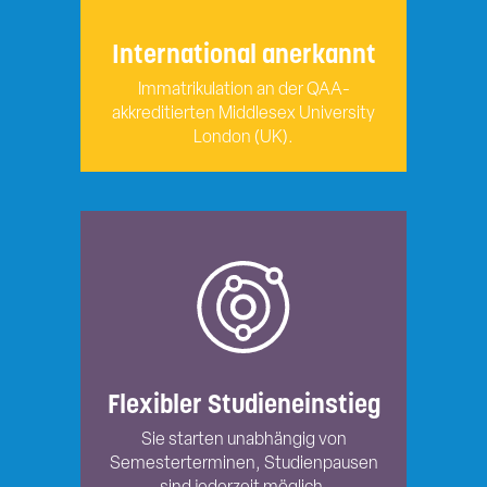
International anerkannt
Immatrikulation an der QAA-
akkreditierten Middlesex University
London (UK).
Flexibler Studieneinstieg
Sie starten unabhängig von
Semesterterminen, Studienpausen