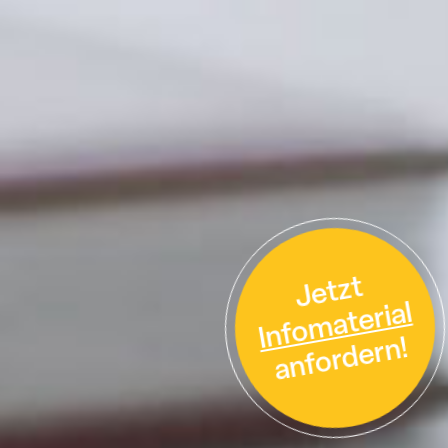
Jetzt
Infomaterial
anfordern!