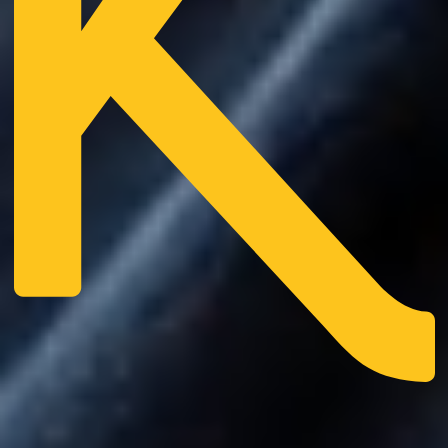
Ombudsstelle
Alumni Club
Partner
Forschung
Merchandising