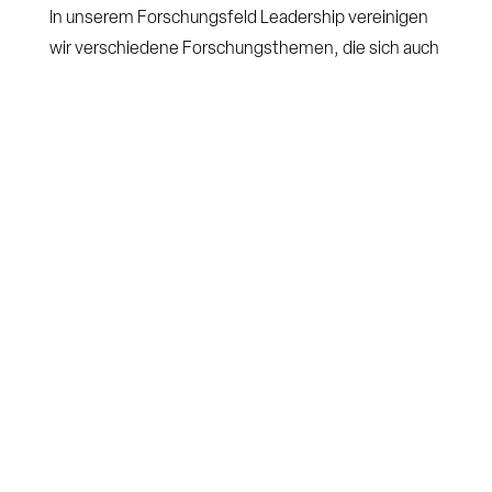
In unserem Forschungsfeld Leadership vereinigen
wir verschiedene Forschungsthemen, die sich auch
in unserem
PhD-Programm
zeigen. Dies sind
beispielsweise:
Finanzen
Wirtschaftsinformatik
Wirtschaftspsychologie & Leadership
Wirtschaftsrecht & Compliance
Unternehmensführung
Bildungsmanagement