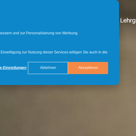
Bachelor
Master
Doktorat
Lehr
rbessern und zur Personalisierung von Werbung.
inwilligung zur Nutzung dieser Services willigen Sie auch in die
e-Einstellungen
Ablehnen
Akzeptieren