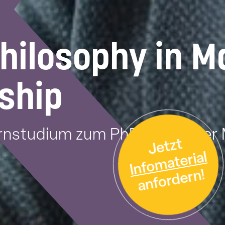
Philosophy in 
ship
rnstudium zum PhD/Dr. an der 
Jetzt
Infomaterial
anfordern!