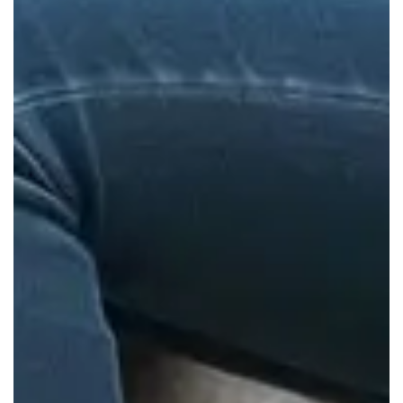
Ombudsstelle
Alumni Club
Partner
Forschung
Merchandising