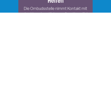
Helfen
Die Ombudsstelle nimmt Kontakt mit
den Verantwortlichen auf und bemüht
sich gemeinsam mit den
Betroffenen um eine Lösung.
Beraten
Die Ombudsstelle versucht, eine
Beratungsfunktion zu übernehmen und
Studierende bei der Problemlösung zu
unterstützen.