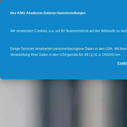
Ihre KMU Akademie-Datenschutzeinstellungen
Wir verwenden Cookies, u.a. um Ihr Nutzererlebnis auf der Webseite zu ve
Einige Services verarbeiten personenbezogene Daten in den USA. Mit Ihrer E
Verarbeitung Ihrer Daten in den USA gemäß Art. 49 (1) lit. a. DSGVO ein.
Cooki