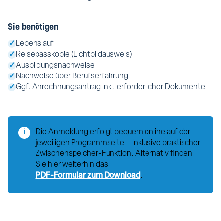
Public Administration
Team
Wirtschaftspsychologie
Sie benötigen
Hochschulteam
Nachhaltigkeit
Executive MBA
✓
Lebenslauf
Ombudsstelle
✓
Reisepasskopie (Lichtbildausweis)
✓
Ausbildungsnachweise
Alumni Club
✓
Nachweise über Berufserfahrung
Partner
✓
Ggf. Anrechnungsantrag inkl. erforderlicher Dokumente
Forschung
Merchandising
Die Anmeldung erfolgt bequem online auf der
ℹ
jeweiligen Programmseite – inklusive praktischer
Zwischenspeicher-Funktion. Alternativ finden
Sie hier weiterhin das
PDF-Formular zum Download
.