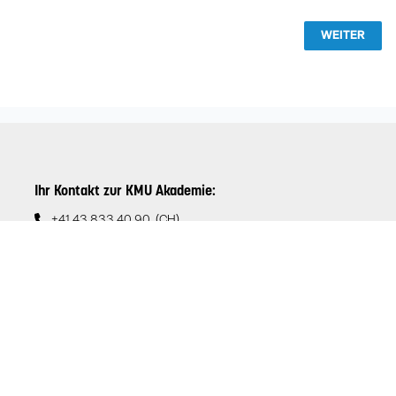
WEITER
Ihr Kontakt zur KMU Akademie:
+41 43 833 40 90
(CH)
+43 732 890 8880 (AT & DE)
office(at)kmuakademie.com
Beliebte Studiengänge
Bachelor of Science
MBA General Management
MBA Personalmanagement