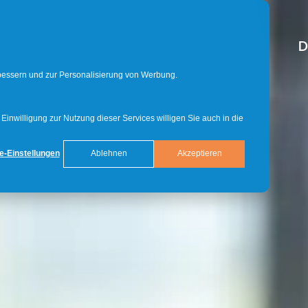
D
rbessern und zur Personalisierung von Werbung.
inwilligung zur Nutzung dieser Services willigen Sie auch in die
e-Einstellungen
Ablehnen
Akzeptieren