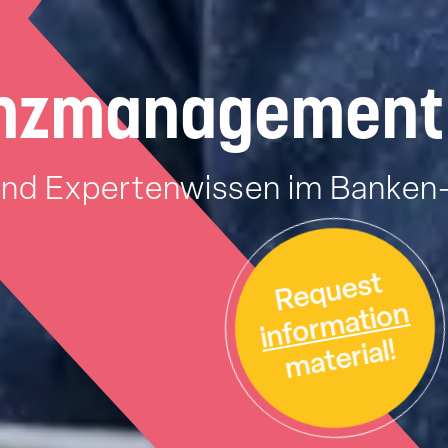
anz­management
und Expertenwissen im Banken-
Request
information
material!