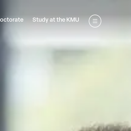
octorate
Study at the KMU