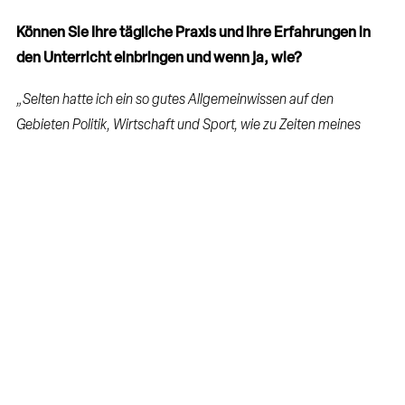
Können Sie Ihre tägliche Praxis und Ihre Erfahrungen in
den Unterricht einbringen und wenn ja, wie?
„Selten hatte ich ein so gutes Allgemeinwissen auf den
Gebieten Politik, Wirtschaft und Sport, wie zu Zeiten meines
Studiums. Dieser erfreuliche Umstand liegt zum einen an
überwiegend von Theoretikern gestalteten und in ihrer
Spannung tendenziell ausbaubaren Vorlesungen, zum anderen
an den vielen Gratis-Zeitungen, die vor der Universität verteilt
und während der Vorlesung bis ins kleinste Detail konsumiert
wurden. Einige wenige Professoren aber hinterließen einen
bleibenden Eindruck: Sie waren allesamt (auch) Praktiker, die
ihre Erfahrungen in ihre Vorlesungen einbanden und
theoretischen Stoff mit Leben erfüllten.
Diesen Ansatz möchte ich fortsetzen. Es ist mir daher