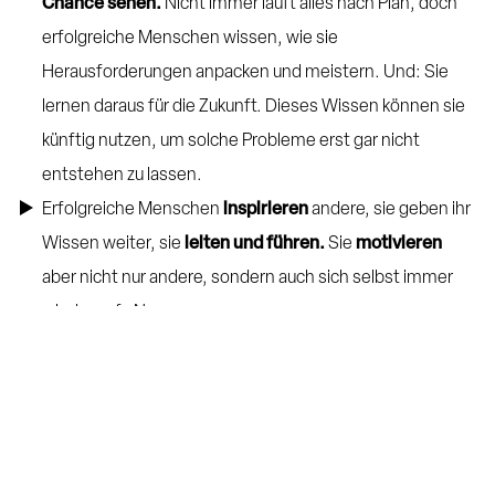
Chance sehen.
Nicht immer läuft alles nach Plan, doch
erfolgreiche Menschen wissen, wie sie
Herausforderungen anpacken und meistern. Und: Sie
lernen daraus für die Zukunft. Dieses Wissen können sie
künftig nutzen, um solche Probleme erst gar nicht
entstehen zu lassen.
Erfolgreiche Menschen
inspirieren
andere, sie geben ihr
Wissen weiter, sie
leiten und führen.
Sie
motivieren
aber nicht nur andere, sondern auch sich selbst immer
wieder aufs Neue.
Außerdem
treffen
Menschen, die im Beruf erfolgreich
sind,
sinnvolle Entscheidungen.
Sie kennen ihre Ziele
sowie Erwartungen und setzen die richtigen Prioritäten
zur richtigen Zeit.
Das Durchsetzen der eigenen Werte und der