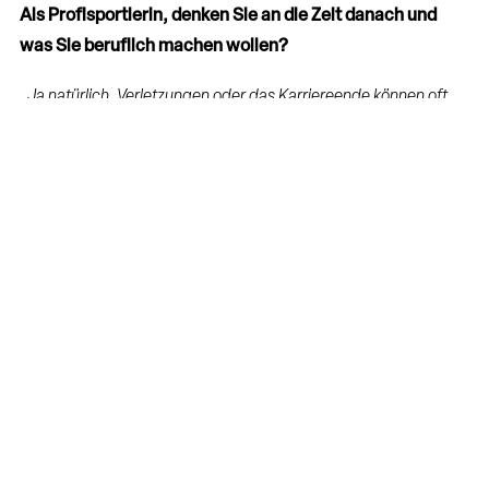
Als Profisportlerin, denken Sie an die Zeit danach und
was Sie beruflich machen wollen?
„Ja natürlich. Verletzungen oder das Karriereende können oft
schneller da sein als man will. Während meiner
Verletzungspause vor ein paar Jahren war ich oft froh, dass ich
meinen Kopf auch anderweitig beschäftigen konnte und somit
auch gleichzeitig eine Ablenkung vom Sport habe. Es ist eine
sehr gute Kombination.“
Wird Sie das Studium dabei unterstützen?
„Ich hoffe doch. Ich möchte dem Sport unbedingt auch nahe
bleiben. In welcher Art und Weise weiß ich allerdings nicht, aber
ich denke, dass Ausbildungen sicher gut sind, um möglichst