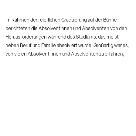
Im Rahmen der feierlichen Graduierung auf der Bühne
berichteten die Absolventinnen und Absolventen von den
Herausforderungen während des Studiums, das meist
neben Beruf und Familie absolviert wurde. Großartig war es,
von vielen Absolventinnen und Absolventen zu erfahren,
dass ihre Pläne, ihre Ziele – weshalb sie mit dem Studium
begonnen hatten, bereits in Erfüllung gegangen sind. Sie
berichteten von neuen beruflichen Herausforderungen,
höheren Positionen und neuen Chancen am Arbeitsmarkt.
„Stillstand bedeutet Rückschritt“, meinte eine Absolventin,
oder „Eintauchen in spezifische Wissensbereiche,
Neugierde, Netzwerkerweiterung“, als Motivation eines
Doktoranden. Großer Dank wurde vor allem den
Familienmitgliedern für den Rückhalt während des Studiums