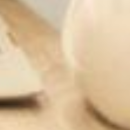
Ombudsstelle
Alumni Club
Partner
Forschung
Merchandising