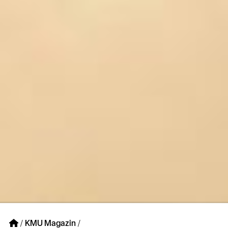
/
KMU Magazin
/