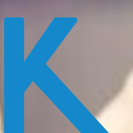
Login
Direktanmeldung
01
Bachelor
02
Master