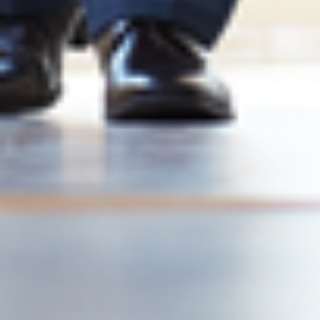
MBA
Read more
⟶