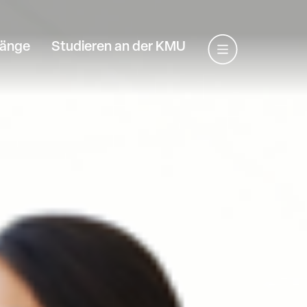
gänge
Studieren an der KMU