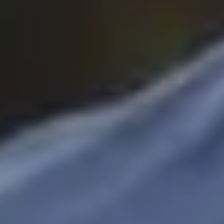
Login
Direktanmeldung
01
Bachelor