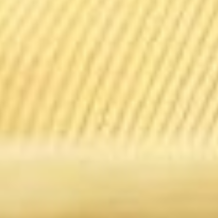
Nachhaltigkeit
Ombudsstelle
Alumni Club
Partner
Forschung
Merchandising